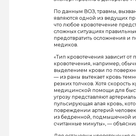
По данным ВОЗ, травмы, вызва
являются одной из ведущих при
что любое кровотечение предст
сложных ситуациях правильные
предотвратить осложнения и 
медиков.
«Тип кровотечения зависит от
кровотечения, например, обыч
выделением крови по поверхно
— из раны вытекает кровь темн
резких толчков. Хотя скорость 
медицинской помощи для быст
угрозу представляют артериал
пульсирующая алая кровь, кот
повреждении артерий человек 
из бедренной, подмышечной ил
считанные минуты», — объясни
Для остановки кровотечения с