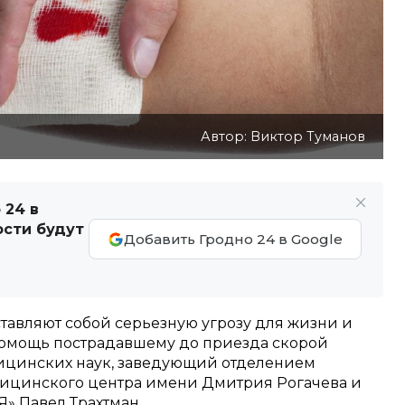
Автор: Виктор Туманов
 24 в
ости будут
Добавить Гродно 24 в Google
авляют собой серьезную угрозу для жизни и
 помощь пострадавшему до приезда скорой
дицинских наук, заведующий отделением
дицинского центра имени Дмитрия Рогачева и
Я» Павел Трахтман.