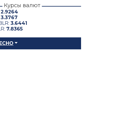
Курсы валют
:
2.9264
:
3.3767
BLR:
3.6441
LR:
7.8365
ЕСНО