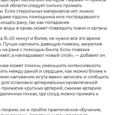
нной области следует сильно прижать
и. Если стерильных материалов нет, можно
 даже ладонь помощника или пострадавшего.
чищать рану, так как попадание
воды в кровь может повредить ткани и органы.
 15–20 минут и более, не нужно все это время
ю. Лучше наложить давящую повязку, закрепив
 на ране с помощью бинта. Если повязка
мают, а накладывают новый слой», — добавил он.
акже может помочь уменьшить интенсивность
жить между раной и сердцем, как можно ближе к
ремя наложения жгута важно записать и сообщить
 для остановки артериальных кровотечений
 прижатие крупных артерий, сжимая артерию
деленных точках, где сосуд можно прижать к
ь теорию, но и пройти практическое обучение,