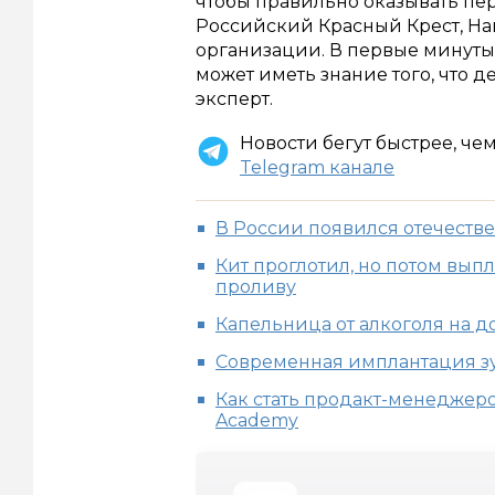
чтобы правильно оказывать пе
Российский Красный Крест, Н
организации. В первые минуты
может иметь знание того, что 
эксперт.
Новости бегут быстрее, че
Telegram канале
В России появился отечеств
Кит проглотил, но потом вып
проливу
Капельница от алкоголя на до
Современная имплантация зу
Как стать продакт-менеджеро
Academy