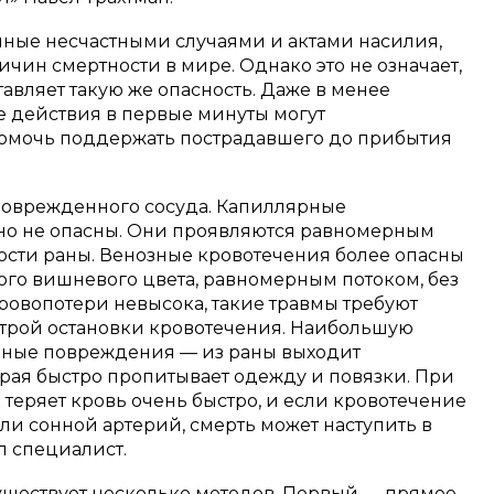
нные несчастными случаями и актами насилия,
чин смертности в мире. Однако это не означает,
авляет такую же опасность. Даже в менее
 действия в первые минуты могут
помочь поддержать пострадавшего до прибытия
 поврежденного сосуда. Капиллярные
но не опасны. Они проявляются равномерным
сти раны. Венозные кровотечения более опасны
ого вишневого цвета, равномерным потоком, без
кровопотери невысока, такие травмы требуют
рой остановки кровотечения. Наибольшую
ьные повреждения — из раны выходит
орая быстро пропитывает одежду и повязки. При
теряет кровь очень быстро, и если кровотечение
и сонной артерий, смерть может наступить в
л специалист.
уществует несколько методов. Первый — прямое