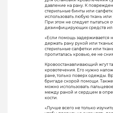
давление на рану. К поврежде
стерильные бинты или салфетк
использовать любую ткань или
При этом не следует пытаться о
дезинфицирующих средств или 
«Если помощь задерживается на
держать рану рукой или ткань
стерильные салфетки или ткань
пропиталась кровью, ее не сни
Кровоостанавливающий жгут т
кровотечения. Его нужно нало
ране, только поверх одежды. В
бригаде скорой помощи. Также
можно использовать пальцевое
между раной и сердцем в опре
кости.
«Лучше всего не только изучит