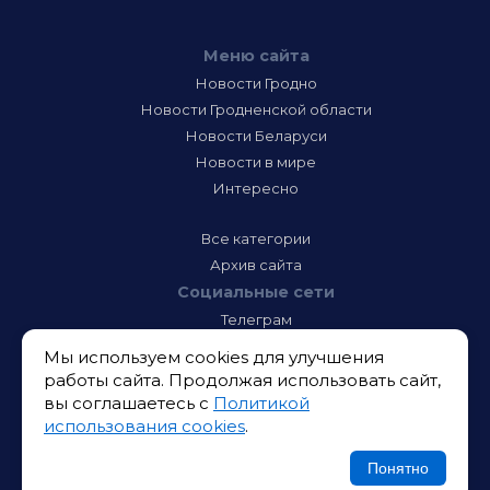
Меню сайта
Новости Гродно
Новости Гродненской области
Новости Беларуси
Новости в мире
Интересно
Все категории
Архив сайта
Социальные сети
Телеграм
Фэйсбук
Мы используем cookies для улучшения
Инстаграм
работы сайта. Продолжая использовать сайт,
Тик-Ток
вы соглашаетесь с
Политикой
Одноклассники
использования cookies
.
ВК
Икс
Понятно
Ютюб