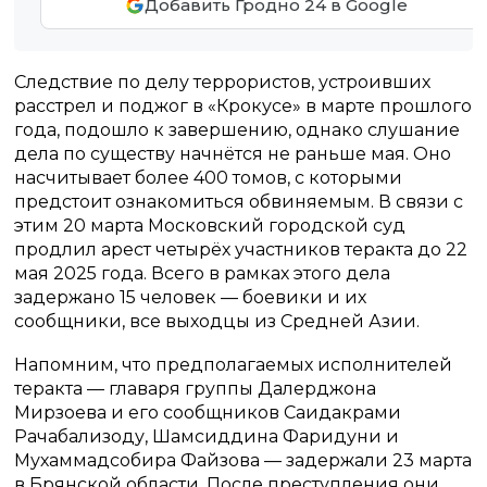
Добавить Гродно 24 в Google
Следствие по делу террористов, устроивших
расстрел и поджог в «Крокусе» в марте прошлого
года, подошло к завершению, однако слушание
дела по существу начнётся не раньше мая. Оно
насчитывает более 400 томов, с которыми
предстоит ознакомиться обвиняемым. В связи с
этим 20 марта Московский городской суд
продлил арест четырёх участников теракта до 22
мая 2025 года. Всего в рамках этого дела
задержано 15 человек — боевики и их
сообщники, все выходцы из Средней Азии.
Напомним, что предполагаемых исполнителей
теракта — главаря группы Далерджона
Мирзоева и его сообщников Саидакрами
Рачабализоду, Шамсиддина Фаридуни и
Мухаммадсобира Файзова — задержали 23 марта
в Брянской области. После преступления они