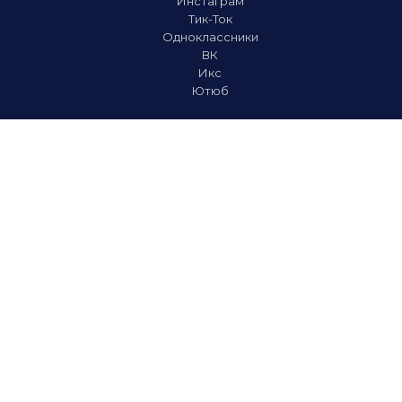
Инстаграм
Тик-Ток
Одноклассники
ВК
Икс
Ютюб