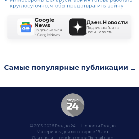
круглосуточно, чтобы предотвратить войну
Google
Дзен.Новости
News
Подписывайся на
Подписывайся
Дзен.Новости
в Google News
Самые популярные публикации
© 2013-2026 Гродно 24 — Новости Гродно
Материалы для лиц старше 18 лет
Для связи —
grodno.online@gmail.com