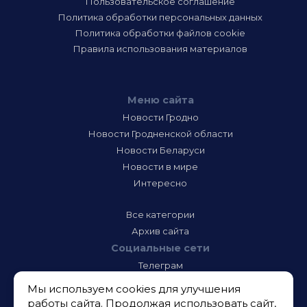
Пользовательское соглашение
Политика обработки персональных данных
Политика обработки файлов cookie
Правила использования материалов
Меню сайта
Новости Гродно
Новости Гродненской области
Новости Беларуси
Новости в мире
Интересно
Все категории
Архив сайта
Социальные сети
Телеграм
Фэйсбук
Мы используем cookies для улучшения
Инстаграм
работы сайта. Продолжая использовать сайт,
Тик-Ток