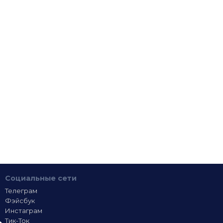
Социальные сети
Телеграм
Фэйсбук
Инстаграм
Тик-Ток