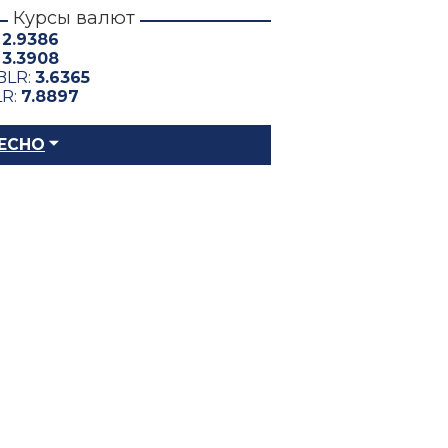
Курсы валют
:
2.9386
:
3.3908
BLR:
3.6365
LR:
7.8897
ЕСНО