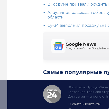
В Госдуме призвали осудить
Алаудинов рассказал об эвак
области
Су-34 выполнил посадку «на 
Google News
Подписывайся в Google New
Самые популярные п
© 2013-2026 Гродно 24 
Материалы для лиц стар
Для связи —
grodno.onl
О сайте и контакты