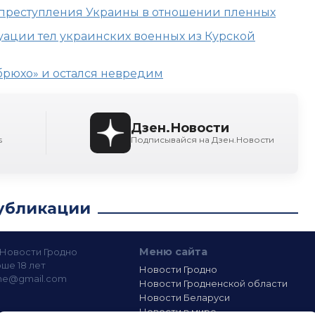
 преступления Украины в отношении пленных
уации тел украинских военных из Курской
брюхо» и остался невредим
Дзен.Новости
s
Подписывайся на Дзен.Новости
убликации
Меню сайта
— Новости Гродно
ше 18 лет
Новости Гродно
ine@gmail.com
Новости Гродненской области
Новости Беларуси
Новости в мире