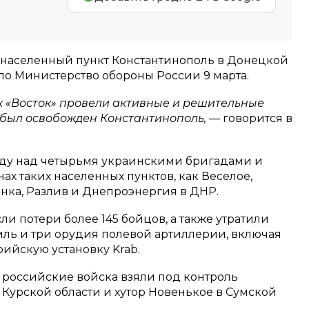
 населенный пункт Константинополь в Донецкой
о Министерство обороны России 9 марта.
 «Восток» провели активные и решительные
х был освобожден Константинополь,
— говорится в
еду над четырьмя украинскими бригадами и
х таких населенных пунктов, как Веселое,
нка, Разлив и Днепроэнергия в ДНР.
и потери более 145 бойцов, а также утратили
ль и три орудия полевой артиллерии, включая
ийскую установку Krab.
о российские войска взяли под контроль
Курской области и хутор Новенькое в Сумской