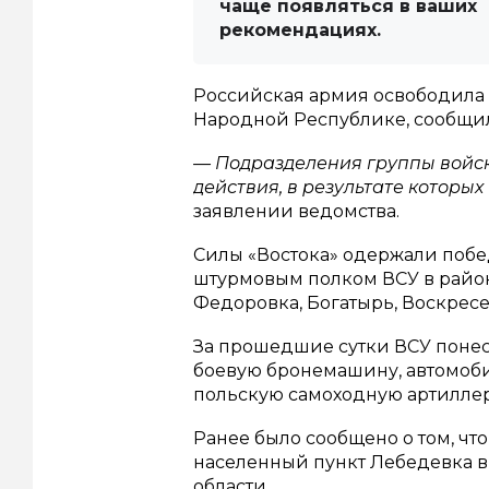
чаще появляться в ваших
рекомендациях.
Российская армия освободила
Народной Республике, сообщил
— Подразделения группы войск
действия, в результате которы
заявлении ведомства.
Силы «Востока» одержали поб
штурмовым полком ВСУ в района
Федоровка, Богатырь, Воскресе
За прошедшие сутки ВСУ понесл
боевую бронемашину, автомоби
польскую самоходную артиллер
Ранее было сообщено о том, чт
населенный пункт Лебедевка в 
области.