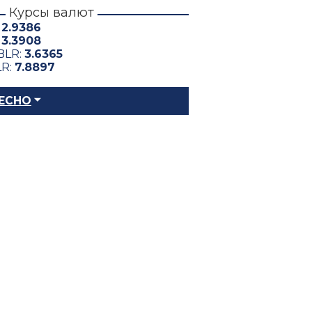
Курсы валют
:
2.9386
:
3.3908
BLR:
3.6365
LR:
7.8897
ЕСНО