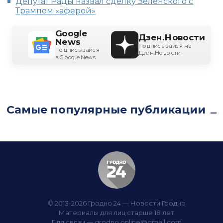
Депутат Рады назвал сделку Зеленского с
Трампом «аферой»
Google
Дзен.Новости
News
Подписывайся на
Подписывайся
Дзен.Новости
в Google News
Самые популярные публикации
© 2013-2026 Гродно 24 — Новости Гродно
Материалы для лиц старше 18 лет
Для связи —
grodno.online@gmail.com