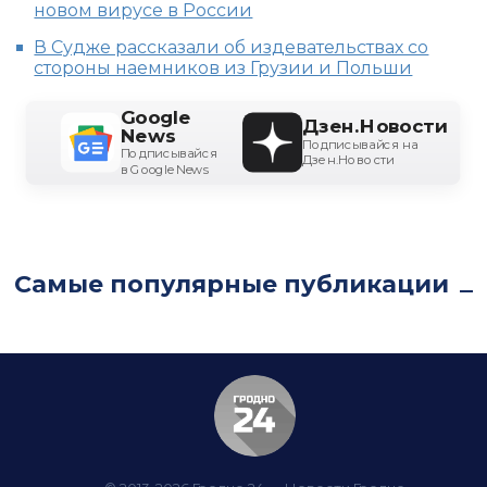
новом вирусе в России
В Судже рассказали об издевательствах со
стороны наемников из Грузии и Польши
Google
Дзен.Новости
News
Подписывайся на
Подписывайся
Дзен.Новости
в Google News
Самые популярные публикации