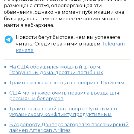
размещена статья, опровергающая эти
обвинения, однако на момент публикации она
была удалена. Тем не менее ее копию можно
найти в веб-архиве.
Новости бегут быстрее, чем вы успеваете
читать. Следите за ними в нашем
Telegram
канале
На США обрушился мощный шторм.
Разрушены дома, десятки погибших
Трамп рассказал, когда поговорит с Путиным
США могут ужесточить правила въезда для
россиян и белорусов
Трамп назвал свой разговор с Путиным по
украинскому конфликту продуктивным
В аэропорту Дэнвера загорелся пассажирский
лайнер American Airlines