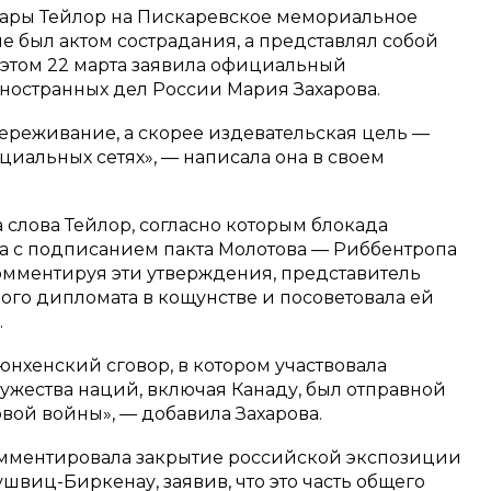
Сары Тейлор на Пискаревское мемориальное
е был актом сострадания, а представлял собой
этом 22 марта заявила официальный
ностранных дел России Мария Захарова.
переживание, а скорее издевательская цель —
циальных сетях», — написала она в своем
 слова Тейлор, согласно которым блокада
а с подписанием пакта Молотова — Риббентропа
мментируя эти утверждения, представитель
го дипломата в кощунстве и посоветовала ей
.
юнхенский сговор, в котором участвовала
ужества наций, включая Канаду, был отправной
вой войны», — добавила Захарова.
омментировала закрытие российской экспозиции
швиц-Биркенау, заявив, что это часть общего