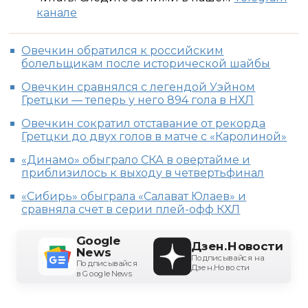
канале
Овечкин обратился к российским
болельщикам после исторической шайбы
Овечкин сравнялся с легендой Уэйном
Гретцки — теперь у него 894 гола в НХЛ
Овечкин сократил отставание от рекорда
Гретцки до двух голов в матче с «Каролиной»
«Динамо» обыграло СКА в овертайме и
приблизилось к выходу в четвертьфинал
«Сибирь» обыграла «Салават Юлаев» и
сравняла счет в серии плей-офф КХЛ
Google
Дзен.Новости
News
Подписывайся на
Подписывайся
Дзен.Новости
в Google News