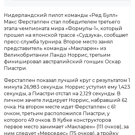
Нидерландский пилот команды «Ред Булл»
Макс Ферстаппен стал победителем третьего
этапа чемпионата мира «Формулы-1», который
прошел на японской трассе «Судзука», сообщает
пресс-служба турнира. Второе место занял
представитель команды «Макларен» из
Великобритании Ландо Норрис, третьим
финишировал австралийский гонщик Оскар
Пиастри.
Ферстаппен показал лучший круг с результатом 1
минута 26,983 секунды. Норрис уступил ему 1,423
секунды, а Пиастри отстал на 2,129 секунды. В
личном зачете лидирует Норрис, набравший 62
очка. На втором месте идет Ферстаппен с 61
очком, третьим расположился Пиастри, у
которого 49 очков. В Кубке конструкторов
первое место занимает «Макларен» (111 очков), за
ним следует «Мерседес» (75 очков), а тройку