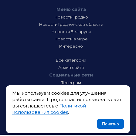
Меню сайта
Новости Гродно
Новости Гродненской области
Новости Беларуси
Новости в мире
Интересно
Все категории
Архив сайта
Социальные сети
Телеграм
Фэйсбук
Мы используем cookies для улучшения
Инстаграм
работы сайта. Продолжая использовать сайт,
Тик-Ток
вы соглашаетесь с
Политикой
Одноклассники
использования cookies
.
ВК
Икс
Понятно
Ютюб