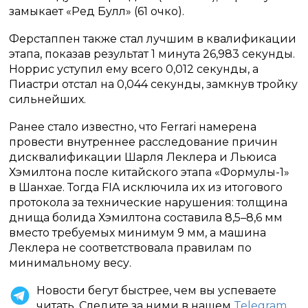
замыкает «Ред Булл» (61 очко).
Ферстаппен также стал лучшим в квалификации
этапа, показав результат 1 минута 26,983 секунды.
Норрис уступил ему всего 0,012 секунды, а
Пиастри отстал на 0,044 секунды, замкнув тройку
сильнейших.
Ранее стало известно, что Ferrari намерена
провести внутреннее расследование причин
дисквалификации Шарля Леклера и Льюиса
Хэмилтона после китайского этапа «Формулы-1»
в Шанхае. Тогда FIA исключила их из итогового
протокола за технические нарушения: толщина
днища болида Хэмилтона составила 8,5–8,6 мм
вместо требуемых минимум 9 мм, а машина
Леклера не соответствовала правилам по
минимальному весу.
Новости бегут быстрее, чем вы успеваете
читать. Следите за ними в нашем
Telegram