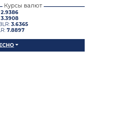
Курсы валют
:
2.9386
:
3.3908
BLR:
3.6365
LR:
7.8897
ЕСНО