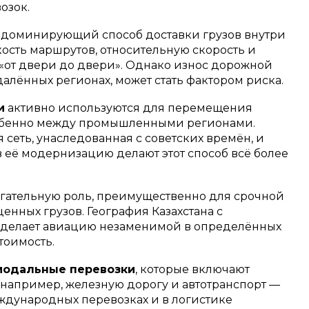
озок.
доминирующий способ доставки грузов внутри
ость маршрутов, относительную скорость и
«от двери до двери». Однако износ дорожной
далённых регионах, может стать фактором риска.
и
активно используются для перемещения
особенно между промышленными регионами.
еть, унаследованная с советских времён, и
 её модернизацию делают этот способ всё более
гательную роль, преимущественно для срочной
енных грузов. География Казахстана с
делает авиацию незаменимой в определённых
тоимость.
модальные перевозки
, которые включают
 например, железную дорогу и автотранспорт —
еждународных перевозках и в логистике