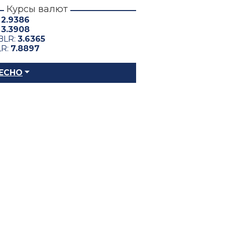
Курсы валют
:
2.9386
:
3.3908
BLR:
3.6365
LR:
7.8897
ЕСНО