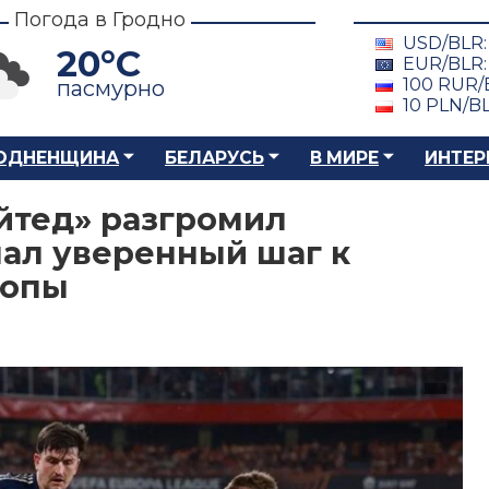
Погода в Гродно
USD/BLR
20°C
EUR/BLR
100 RUR/
пасмурно
10 PLN/B
ОДНЕНЩИНА
БЕЛАРУСЬ
В МИРЕ
ИНТЕР
йтед» разгромил
лал уверенный шаг к
ропы