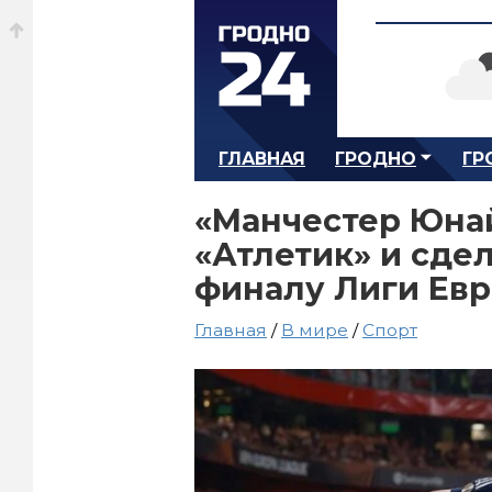
ГЛАВНАЯ
ГРОДНО
ГР
«Манчестер Юна
«Атлетик» и сде
финалу Лиги Ев
Главная
/
В мире
/
Спорт