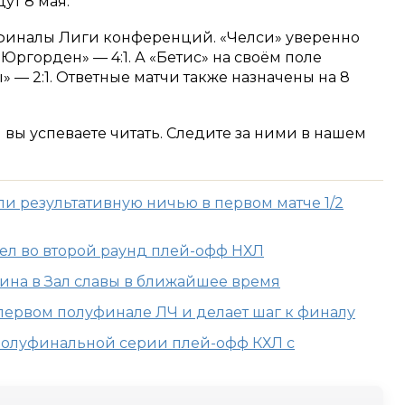
ут 8 мая.
уфиналы Лиги конференций. «Челси» уверенно
ргорден» — 4:1. А «Бетис» на своём поле
 — 2:1. Ответные матчи также назначены на 8
м вы успеваете читать. Следите за ними в нашем
ли результативную ничью в первом матче 1/2
ел во второй раунд плей-офф НХЛ
кина в Зал славы в ближайшее время
первом полуфинале ЛЧ и делает шаг к финалу
 полуфинальной серии плей-офф КХЛ с