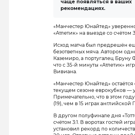
чаще появляться в ваших
рекомендациях.
«Манчестер Юнайтед» уверенно
«Атлетик» на выезде со счётом 
Исход матча был предрешён ещ
безответных мяча. Автором одн
Каземиро, а португалец Бруну 
что с 35-й минуты «Атлетик» и
Вивиана.
«Манчестер Юнайтед» остаётся
текущем сезоне еврокубков — у 
Примечательно, что в этом год
(19), чем в 15 играх английской 
В другом полуфинале дня «Тот
счётом 3:1. В воротах гостей и
установил рекорд по количеств