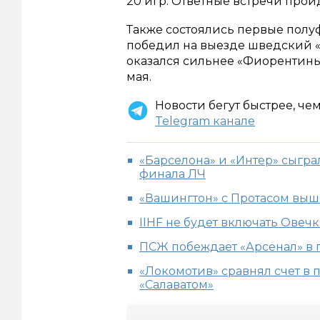
20 игр. Ответные встречи пройд
Также состоялись первые пол
победил на выезде шведский «Ю
оказался сильнее «Фиорентины»
мая.
Новости бегут быстрее, че
Telegram канале
«Барселона» и «Интер» сыгра
финала ЛЧ
«Вашингтон» с Протасом выш
IIHF не будет включать Овеч
ПСЖ побеждает «Арсенал» в 
«Локомотив» сравнял счет в
«Салаватом»