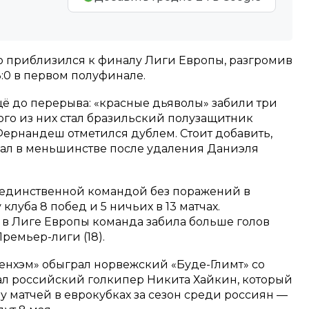
 приблизился к финалу Лиги Европы, разгромив
3:0 в первом полуфинале.
ё до перерыва: «красные дьяволы» забили три
ого из них стал бразильский полузащитник
Фернандеш отметился дублем. Стоит добавить,
грал в меньшинстве после удаления Даниэля
 единственной командой без поражений в
клуба 8 побед и 5 ничьих в 13 матчах.
у в Лиге Европы команда забила больше голов
Премьер-лиги (18).
тенхэм» обыграл норвежский «Буде-Глимт» со
грал российский голкипер Никита Хайкин, который
у матчей в еврокубках за сезон среди россиян —