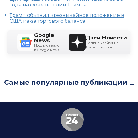
года на фоне пошлин Трампа
Трамп объявил чрезвычайное положение в
США из-за торгового баланса
Google
Дзен.Новости
News
Подписывайся на
Подписывайся
Дзен.Новости
в Google News
Самые популярные публикации