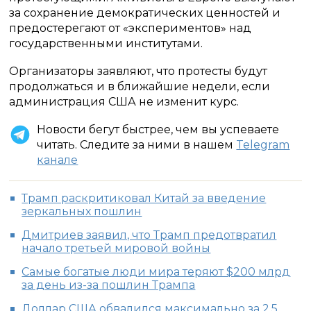
за сохранение демократических ценностей и
предостерегают от «экспериментов» над
государственными институтами.
Организаторы заявляют, что протесты будут
продолжаться и в ближайшие недели, если
администрация США не изменит курс.
Новости бегут быстрее, чем вы успеваете
читать. Следите за ними в нашем
Telegram
канале
Трамп раскритиковал Китай за введение
зеркальных пошлин
Дмитриев заявил, что Трамп предотвратил
начало третьей мировой войны
Cамые богатые люди мира теряют $200 млрд
за день из-за пошлин Трампа
Доллар США обвалился максимально за 2,5