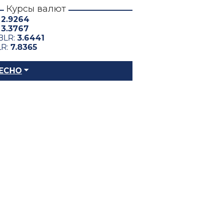
Курсы валют
:
2.9264
:
3.3767
BLR:
3.6441
LR:
7.8365
ЕСНО