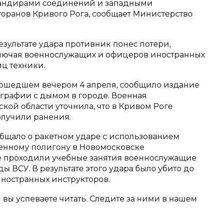
мандирами соединений и западными
торанов Кривого Рога, сообщает Министерство
зультате удара противник понес потери,
ключая военнослужащих и офицеров иностранных
иц техники.
зошедшем вечером 4 апреля, сообщило издание
ографии с дымом в городе. Военная
ой области уточнила, что в Кривом Роге
получили ранения.
бщало о ракетном ударе с использованием
енному полигону в Новомосковске
е проходили учебные занятия военнослужащие
ы ВСУ. В результате этого удара было убито до
 иностранных инструкторов.
м вы успеваете читать. Следите за ними в нашем