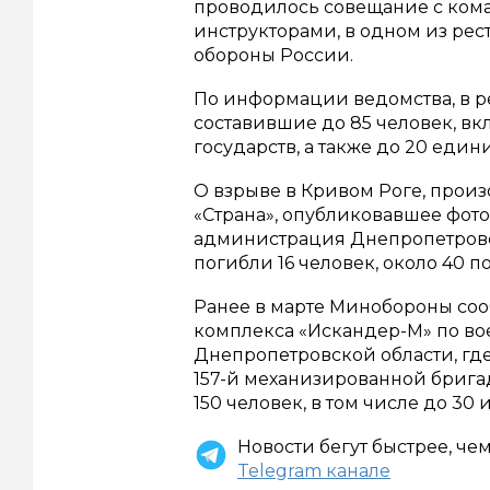
проводилось совещание с ко
инструкторами, в одном из рес
обороны России.
По информации ведомства, в ре
составившие до 85 человек, в
государств, а также до 20 един
О взрыве в Кривом Роге, прои
«Страна», опубликовавшее фот
администрация Днепропетровск
погибли 16 человек, около 40 
Ранее в марте Минобороны соо
комплекса «Искандер-М» по во
Днепропетровской области, гд
157-й механизированной бригад
150 человек, в том числе до 30
Новости бегут быстрее, че
Telegram канале