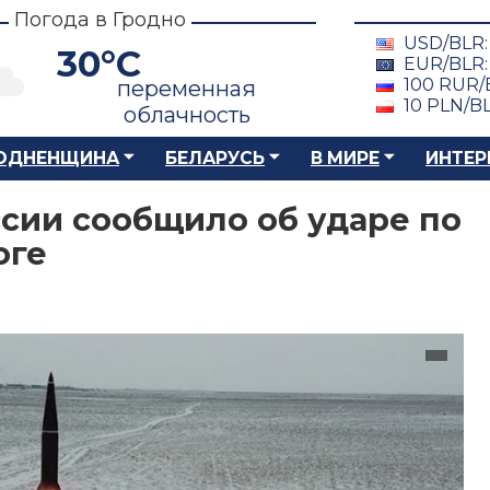
Погода в Гродно
USD/BLR
30°C
EUR/BLR
100 RUR/
переменная
10 PLN/B
облачность
ОДНЕНЩИНА
БЕЛАРУСЬ
В МИРЕ
ИНТЕР
сии сообщило об ударе по
оге