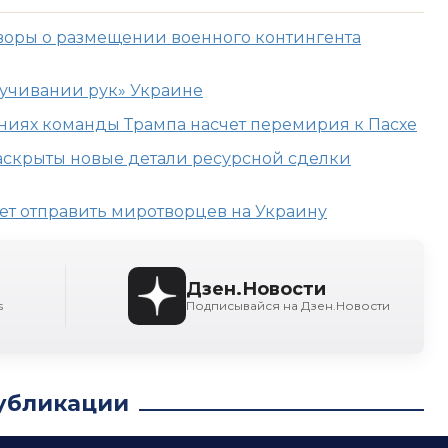
воры о размещении военного контингента
учивании рук» Украине
ениях команды Трампа насчет перемирия к Пасхе
аскрыты новые детали ресурсной сделки
ет отправить миротворцев на Украину
Дзен.Новости
s
Подписывайся на Дзен.Новости
убликации