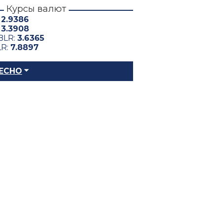
Курсы валют
:
2.9386
:
3.3908
BLR:
3.6365
LR:
7.8897
ЕСНО