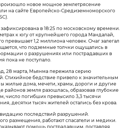
, произошло новое мощное землетрясение
щили на сайте Европейско-Средиземноморского
C).
зафиксирована в 18:25 по московскому времени.
етрах к югу от крупнейшего города Мандалай,
о превышает 1,2 миллиона человек. Очаг залегал
бщается, что подземные толчки ощущались в
формации о разрушениях или пострадавших в
я пока не поступало.
ад, 28 марта, Мьянма пережила серию
. Стихийное бедствие привело к значительным
 жилые дома, мечети, храмы, дороги и другие
е районов земля разошлась, образовав глубокие
, число погибших превысило 3,3 тысячи
ния, десятки тысяч жителей остались без крова.
квидацию последствий разрушений.
го размещения, работают спасатели и медики.
казывают помощь пострадавшим, поставляя