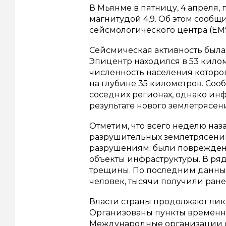
В Мьянме в пятницу, 4 апреля
магнитудой 4,9. Об этом сооб
сейсмологического центра (EMS
Сейсмическая активность была 
Эпицентр находился в 53 килом
численность населения которог
на глубине 35 километров. Соо
соседних регионах, однако ин
результате нового землетрясени
Отметим, что всего неделю наз
разрушительных землетрясений
разрушениям: были повреждены
объекты инфраструктуры. В ряд
трещины. По последним данным
человек, тысячи получили ране
Власти страны продолжают ли
Организованы пункты временно
Международные организации о