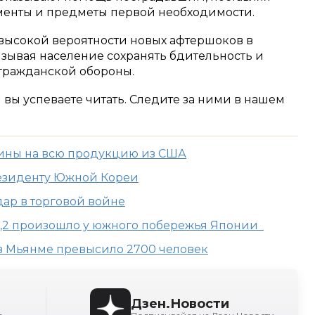
менты и предметы первой необходимости.
высокой вероятности новых афтершоков в
зывая население сохранять бдительность и
гражданской обороны.
м вы успеваете читать. Следите за ними в нашем
лины на всю продукцию из США
езиденту Южной Кореи
ар в торговой войне
6,2 произошло у южного побережья Японии
в Мьянме превысило 2700 человек
Дзен.Новости