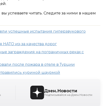
ей.
м вы успеваете читать. Следите за ними в нашем
ели успешные испытания гиперзвукового
 НАТО из-за качества дорог
ные заграждения на пограничных реках с
вали после пожара в отеле в Турции
 отравились куриной шаурмой
Дзен.Новости
s
Подписывайся на Дзен.Новости