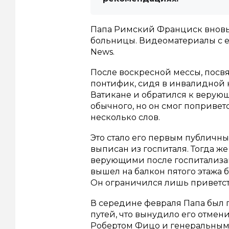
Папа Римский Франциск вновь 
больницы. Видеоматериалы с е
News.
После воскресной мессы, пос
понтифик, сидя в инвалидной к
Ватикане и обратился к верующ
обычного, но он смог попривет
несколько слов.
Это стало его первым публичны
выписан из госпиталя. Тогда ж
верующими после госпитализац
вышел на балкон пятого этажа 
Он ограничился лишь приветст
В середине февраля Папа был 
путей, что вынудило его отме
Робертом Фицо и генеральным