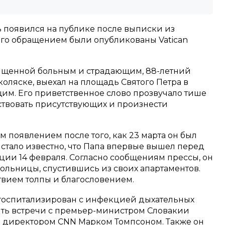
появился на публике после выписки из
го обращением были опубликованы Vatican
вященной больным и страдающим, 88-летний
оляске, выехал на площадь Святого Петра в
им. Его приветственное слово прозвучало тише
ствовать присутствующих и произнести
м появлением после того, как 23 марта он был
е стало известно, что Папа впервые вышел перед
ии 14 февраля. Согласно сообщениям прессы, он
больницы, спустившись из своих апартаментов.
вием толпы и благословением.
госпитализирован с инфекцией дыхательных
нить встречи с премьер-министром Словакии
 директором CNN Марком Томпсоном. Также он