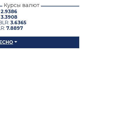
Курсы валют
:
2.9386
:
3.3908
BLR:
3.6365
LR:
7.8897
ЕСНО