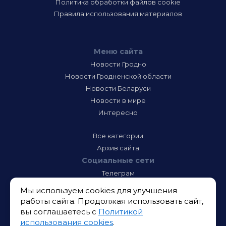
Политика обработки файлов cookie
Правила использования материалов
Меню сайта
Новости Гродно
Новости Гродненской области
Новости Беларуси
Новости в мире
Интересно
Все категории
Архив сайта
Социальные сети
Телеграм
Фэйсбук
Мы используем cookies для улучшения
Инстаграм
работы сайта. Продолжая использовать сайт,
Тик-Ток
вы соглашаетесь с
Политикой
Одноклассники
использования cookies
.
ВК