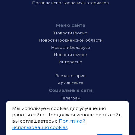
Правила использования материалов
Меню сайта
Новости Гродно
Новости Гродненской области
Новости Беларуси
Новости в мире
Интересно
Все категории
Архив сайта
Социальные сети
Телеграм
Фэйсбук
Мы используем cookies для улучшения
Инстаграм
работы сайта. Продолжая использовать сайт,
Тик-Ток
вы соглашаетесь с
Политикой
Одноклассники
использования cookies
.
ВК
Икс