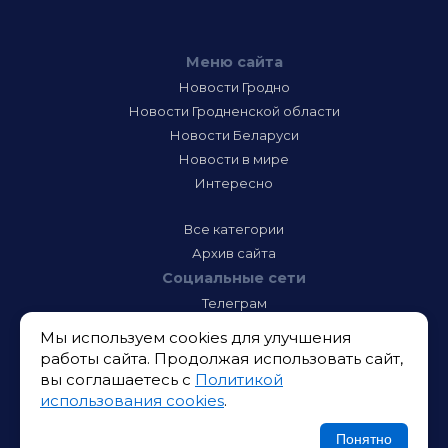
Меню сайта
Новости Гродно
Новости Гродненской области
Новости Беларуси
Новости в мире
Интересно
Все категории
Архив сайта
Социальные сети
Телеграм
Фэйсбук
Мы используем cookies для улучшения
Инстаграм
работы сайта. Продолжая использовать сайт,
Тик-Ток
вы соглашаетесь с
Политикой
Одноклассники
использования cookies
.
ВК
Икс
Понятно
Ютюб