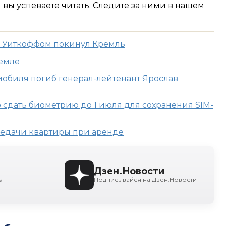
м вы успеваете читать. Следите за ними в нашем
с Уиткоффом покинул Кремль
ремле
мобиля погиб генерал-лейтенант Ярослав
 сдать биометрию до 1 июля для сохранения SIM-
ередачи квартиры при аренде
Дзен.Новости
s
Подписывайся на Дзен.Новости