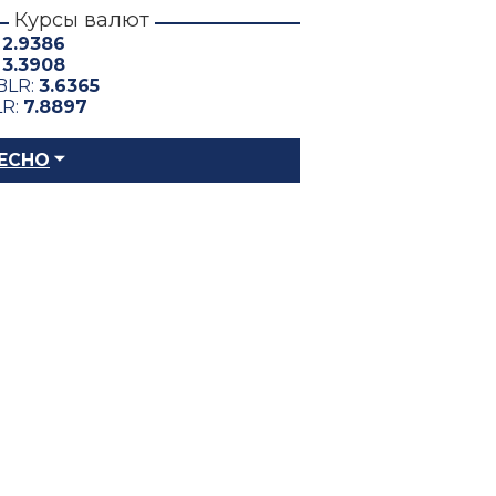
Курсы валют
:
2.9386
:
3.3908
BLR:
3.6365
LR:
7.8897
ЕСНО