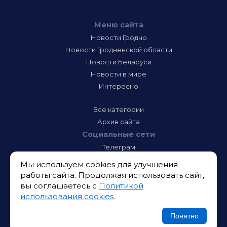
Меню сайта
Новости Гродно
Новости Гродненской области
Новости Беларуси
Новости в мире
Интересно
Все категории
Архив сайта
Социальные сети
Телеграм
Фэйсбук
Мы используем cookies для улучшения
Инстаграм
работы сайта. Продолжая использовать сайт,
Тик-Ток
вы соглашаетесь с
Политикой
Одноклассники
использования cookies
.
ВК
Икс
Понятно
Ютюб