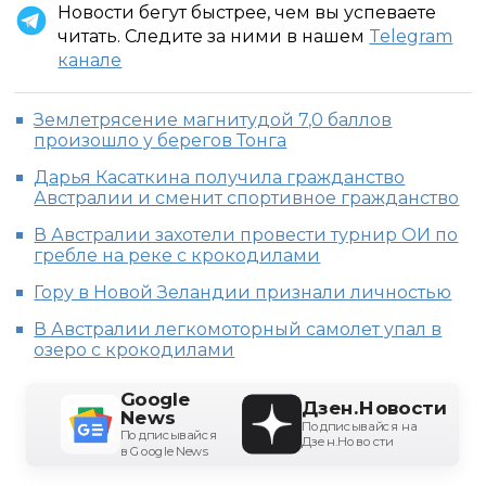
Новости бегут быстрее, чем вы успеваете
читать. Следите за ними в нашем
Telegram
канале
Землетрясение магнитудой 7,0 баллов
произошло у берегов Тонга
Дарья Касаткина получила гражданство
Австралии и сменит спортивное гражданство
В Австралии захотели провести турнир ОИ по
гребле на реке с крокодилами
Гору в Новой Зеландии признали личностью
В Австралии легкомоторный самолет упал в
озеро с крокодилами
Google
Дзен.Новости
News
Подписывайся на
Подписывайся
Дзен.Новости
в Google News