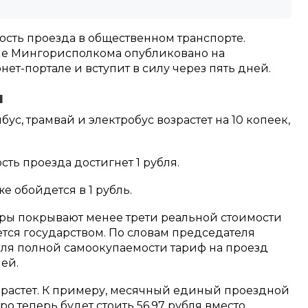
ость проезда в общественном транспорте.
ие Мингорисполкома опубликовано на
т-портале и вступит в силу через пять дней.
ы
бус, трамвай и электробус возрастет на 10 копеек,
сть проезда достигнет 1 рубля.
е обойдется в 1 рубль.
ры покрывают менее трети реальной стоимости
тся государством. По словам председателя
для полной самоокупаемости тариф на проезд
ей.
зрастет. К примеру, месячный единый проездной
о теперь будет стоить 56,97 рубля вместо