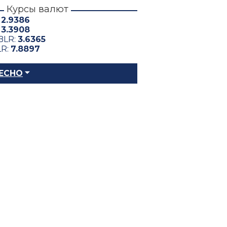
Курсы валют
:
2.9386
:
3.3908
BLR:
3.6365
LR:
7.8897
ЕСНО