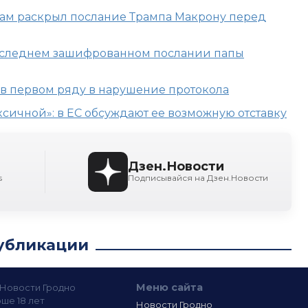
бам раскрыл послание Трампа Макрону перед
последнем зашифрованном послании папы
 в первом ряду в нарушение протокола
сичной»: в ЕС обсуждают ее возможную отставку
Дзен.Новости
s
Подписывайся на Дзен.Новости
убликации
Меню сайта
— Новости Гродно
ше 18 лет
Новости Гродно