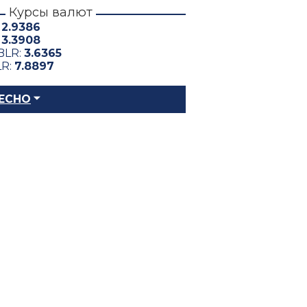
Курсы валют
:
2.9386
:
3.3908
BLR:
3.6365
LR:
7.8897
ЕСНО