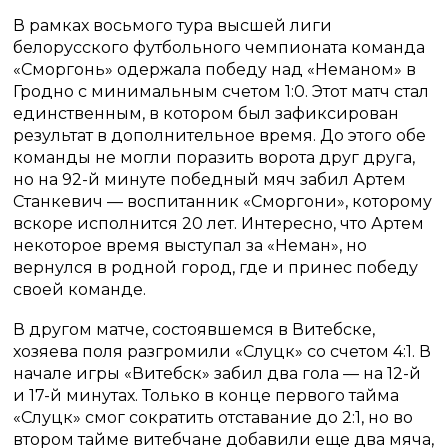
В рамках восьмого тура высшей лиги
белорусского футбольного чемпионата команда
«Сморгонь» одержала победу над «Неманом» в
Гродно с минимальным счетом 1:0. Этот матч стал
единственным, в котором был зафиксирован
результат в дополнительное время. До этого обе
команды не могли поразить ворота друг друга,
но на 92-й минуте победный мяч забил Артем
Станкевич — воспитанник «Сморгони», которому
вскоре исполнится 20 лет. Интересно, что Артем
некоторое время выступал за «Неман», но
вернулся в родной город, где и принес победу
своей команде.
В другом матче, состоявшемся в Витебске,
хозяева поля разгромили «Слуцк» со счетом 4:1. В
начале игры «Витебск» забил два гола — на 12-й
и 17-й минутах. Только в конце первого тайма
«Слуцк» смог сократить отставание до 2:1, но во
втором тайме витебчане добавили еще два мяча,