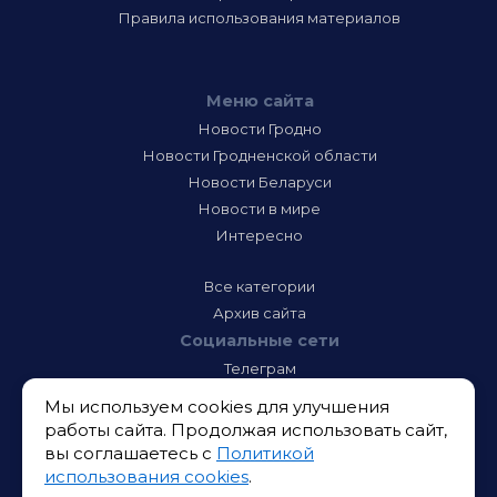
Правила использования материалов
Меню сайта
Новости Гродно
Новости Гродненской области
Новости Беларуси
Новости в мире
Интересно
Все категории
Архив сайта
Социальные сети
Телеграм
Фэйсбук
Мы используем cookies для улучшения
Инстаграм
работы сайта. Продолжая использовать сайт,
Тик-Ток
вы соглашаетесь с
Политикой
Одноклассники
использования cookies
.
ВК