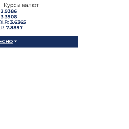
Курсы валют
:
2.9386
:
3.3908
BLR:
3.6365
LR:
7.8897
ЕСНО