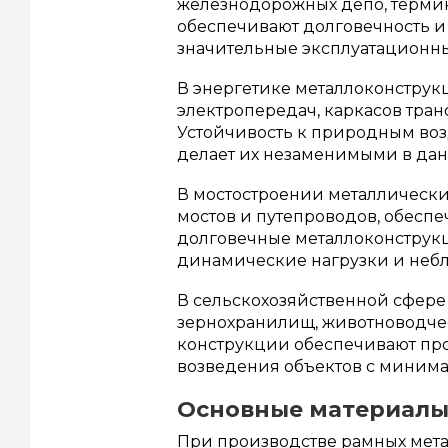
железнодорожных депо, термин
обеспечивают долговечность 
значительные эксплуатационны
В энергетике металлоконструк
электропередач, каркасов тра
Устойчивость к природным воз
делает их незаменимыми в дан
В мостостроении металлически
мостов и путепроводов, обесп
долговечные металлоконструк
динамические нагрузки и небл
В сельскохозяйственной сфере
зернохранилищ, животноводчес
конструкции обеспечивают про
возведения объектов с минима
Основные материалы
При производстве рамных мета