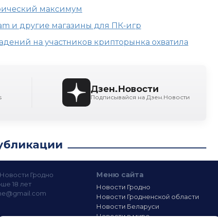
орический максимум
am и другие магазины для ПК-игр
адений на участников крипторынка охватила
Дзен.Новости
s
Подписывайся на Дзен.Новости
убликации
Меню сайта
— Новости Гродно
ше 18 лет
Новости Гродно
ine@gmail.com
Новости Гродненской области
Новости Беларуси
Новости в мире