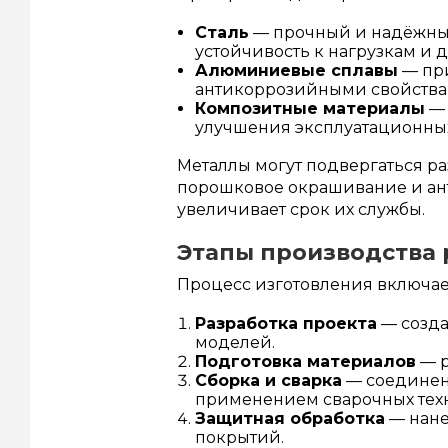
Сталь
— прочный и надёжны
устойчивость к нагрузкам и 
Алюминиевые сплавы
— при
антикоррозийными свойства
Композитные материалы
— 
улучшения эксплуатационных
Металлы могут подвергаться ра
порошковое окрашивание и ан
увеличивает срок их службы.
Этапы производства
Процесс изготовления включает
Разработка проекта
— созда
моделей.
Подготовка материалов
— р
Сборка и сварка
— соединен
применением сварочных тех
Защитная обработка
— нане
покрытий.