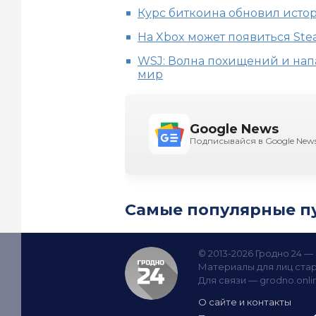
Курс биткоина обновил ист
На Xbox может появиться Ste
WSJ: Волна похищений и нап
мир
Google News
Подписывайся в Google New
Самые популярные п
© 2013-2026 Гродно 24 
Материалы для лиц стар
Для связи —
grodno.onl
О сайте и контакты