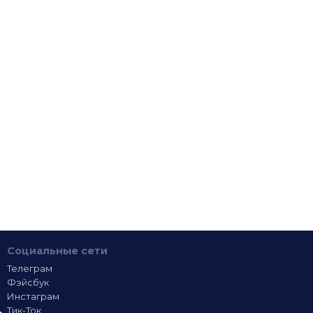
Социальные сети
Телеграм
Фэйсбук
Инстаграм
Тик-Ток