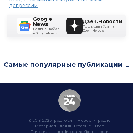
депрессии
Google
Дзен.Новости
News
Подписывайся на
Подписывайся
Дзен.Новости
в Google News
Самые популярные публикации
© 2013-2026 Гродно 24 — Новости Гродно
Материалы для лиц старше 18 лет
Для связи —
grodno.online@gmail.com