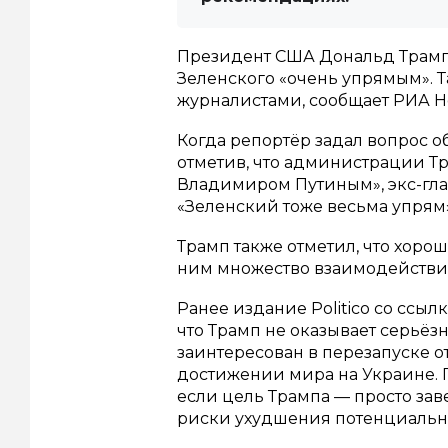
Президент США Дональд Трамп
Зеленского «очень упрямым». Т
журналистами, сообщает РИА Н
Когда репортёр задал вопрос о
отметив, что администрации Т
Владимиром Путиным», экс-глав
«Зеленский тоже весьма упрям»,
Трамп также отметил, что хоро
ним множество взаимодействи
Ранее издание Politico со ссыл
что Трамп не оказывает серьёз
заинтересован в перезапуске 
достижении мира на Украине. 
если цель Трампа — просто зав
риски ухудшения потенциально