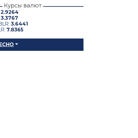
Курсы валют
:
2.9264
:
3.3767
BLR:
3.6441
LR:
7.8365
ЕСНО