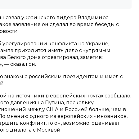
 назвал украинского лидера Владимира
акое заявление он сделал во время беседы с
овости.
б урегулировании конфликта на Украине,
рампа приходится иметь дело с «упрямым
а Белого дома отреагировал, заметив:
 — сказал он.
шо знаком с российским президентом и имел с
й.
кой на источники в европейских кругах сообщало,
ного давления на Путина, поскольку
отношений между США и Россией больше, чем в
По мнению одного из европейских чиновников,
ершить конфликт, то он, возможно, оценивает
го диалога с Москвой.