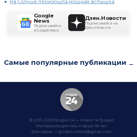
На Солнце произошла мощная вспышка
Google
Дзен.Новости
News
Подписывайся на
Подписывайся
Дзен.Новости
в Google News
Самые популярные публикации
© 2013-2026 Гродно 24 — Новости Гродно
Материалы для лиц старше 18 лет
Для связи —
grodno.online@gmail.com