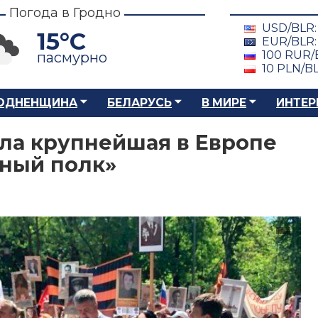
Погода в Гродно
USD/BLR
15°C
EUR/BLR
100 RUR/
пасмурно
10 PLN/B
ОДНЕНЩИНА
БЕЛАРУСЬ
В МИРЕ
ИНТЕР
ла крупнейшая в Европе
тный полк»