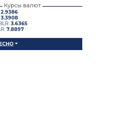
Курсы валют
:
2.9386
:
3.3908
BLR:
3.6365
LR:
7.8897
ЕСНО