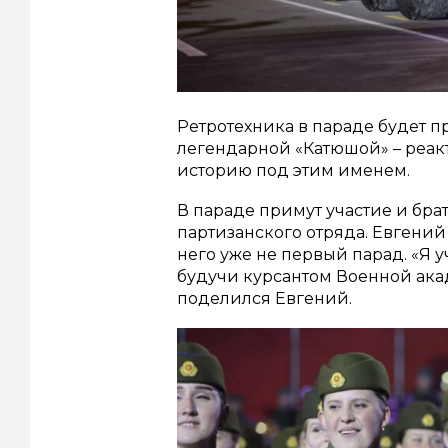
Ретротехника в параде будет п
легендарной «Катюшой» – реак
историю под этим именем.
В параде примут участие и бра
партизанского отряда. Евгений 
него уже не первый парад. «Я у
будучи курсантом Военной акад
поделился Евгений.