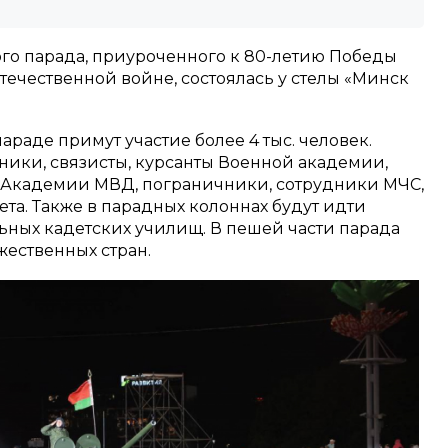
го парада, приуроченного к 80-летию Победы
течественной войне, состоялась у стелы «Минск
параде примут участие более 4 тыс. человек.
ники, связисты, курсанты Военной академии,
ы Академии МВД, пограничники, сотрудники МЧС,
та. Также в парадных колоннах будут идти
ных кадетских училищ. В пешей части парада
жественных стран.