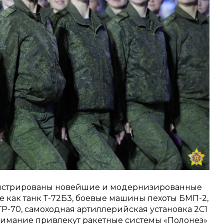
онстрированы новейшие и модернизированные
е как танк Т-72Б3, боевые машины пехоты БМП-2,
Р-70, самоходная артиллерийская установка 2С1
внимание привлекут ракетные системы «Полонез»