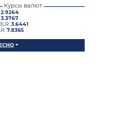
Курсы валют
:
2.9264
:
3.3767
BLR:
3.6441
LR:
7.8365
ЕСНО