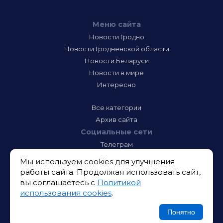
Меню сайта
Новости Гродно
Новости Гродненской области
Новости Беларуси
Новости в мире
Интересно
Все категории
Архив сайта
Социальные сети
Телеграм
Фэйсбук
Мы используем cookies для улучшения
Инстаграм
работы сайта. Продолжая использовать сайт,
Тик-Ток
вы соглашаетесь с
Политикой
Одноклассники
использования cookies
.
ВК
Икс
Понятно
Ютюб