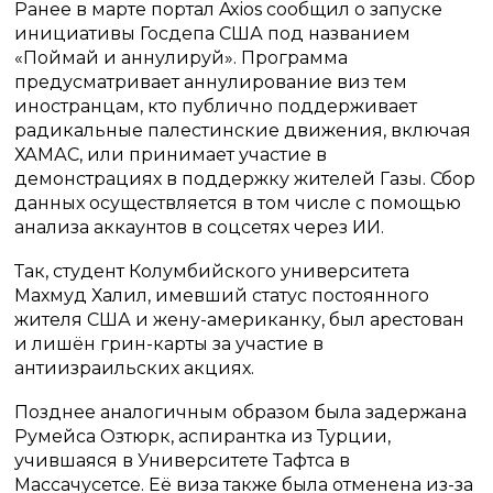
Ранее в марте портал Axios сообщил о запуске
инициативы Госдепа США под названием
«Поймай и аннулируй». Программа
предусматривает аннулирование виз тем
иностранцам, кто публично поддерживает
радикальные палестинские движения, включая
ХАМАС, или принимает участие в
демонстрациях в поддержку жителей Газы. Сбор
данных осуществляется в том числе с помощью
анализа аккаунтов в соцсетях через ИИ.
Так, студент Колумбийского университета
Махмуд Халил, имевший статус постоянного
жителя США и жену-американку, был арестован
и лишён грин-карты за участие в
антиизраильских акциях.
Позднее аналогичным образом была задержана
Румейса Озтюрк, аспирантка из Турции,
учившаяся в Университете Тафтса в
Массачусетсе. Её виза также была отменена из-за