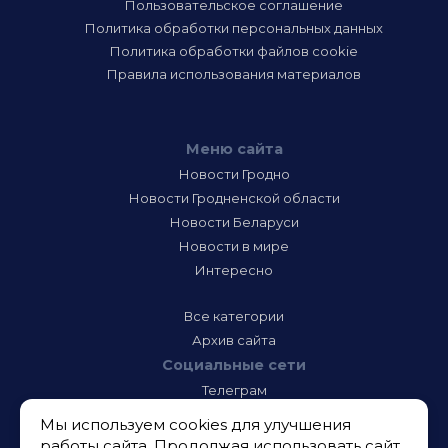
Пользовательское соглашение
Политика обработки персональных данных
Политика обработки файлов cookie
Правила использования материалов
Меню сайта
Новости Гродно
Новости Гродненской области
Новости Беларуси
Новости в мире
Интересно
Все категории
Архив сайта
Социальные сети
Телеграм
Фэйсбук
Мы используем cookies для улучшения
Инстаграм
работы сайта. Продолжая использовать сайт,