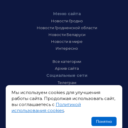
Меню сайта
Новости Гродно
Новости Гродненской области
Новости Беларуси
Новости в мире
Интересно
Все категории
Архив сайта
Социальные сети
Телеграм
Фэйсбук
Мы используем cookies для улучшения
Инстаграм
работы сайта. Продолжая использовать сайт,
Тик-Ток
вы соглашаетесь с
Политикой
Одноклассники
использования cookies
.
ВК
Икс
Понятно
Ютюб