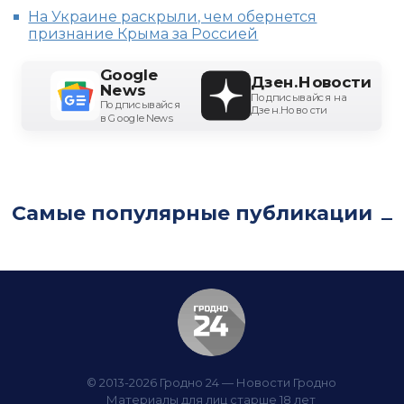
На Украине раскрыли, чем обернется
признание Крыма за Россией
Google
Дзен.Новости
News
Подписывайся на
Подписывайся
Дзен.Новости
в Google News
Самые популярные публикации
© 2013-2026 Гродно 24 — Новости Гродно
Материалы для лиц старше 18 лет