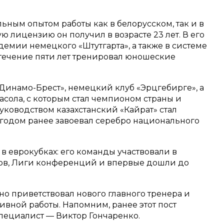
ным опытом работы как в белорусском, так и в
ю лицензию он получил в возрасте 23 лет. В его
демии немецкого «Штутгарта», а также в системе
в течение пяти лет тренировал юношеские
«Динамо-Брест», немецкий клуб «Эрцгебирге», а
сола, с которым стал чемпионом страны и
руководством казахстанский «Кайрат» стал
а годом ранее завоевал серебро национального
 в еврокубках: его команды участвовали в
в, Лиги конференций и впервые дошли до
 приветствовал нового главного тренера и
ивной работы. Напомним, ранее этот пост
пециалист — Виктор Гончаренко.