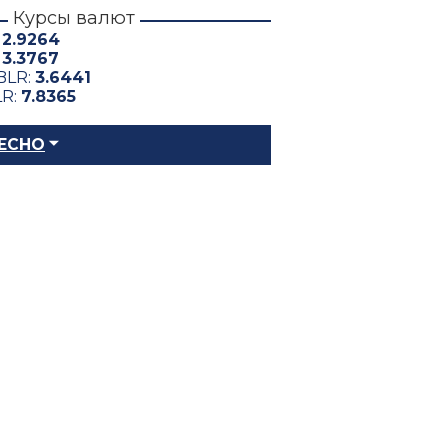
Курсы валют
:
2.9264
:
3.3767
BLR:
3.6441
LR:
7.8365
ЕСНО