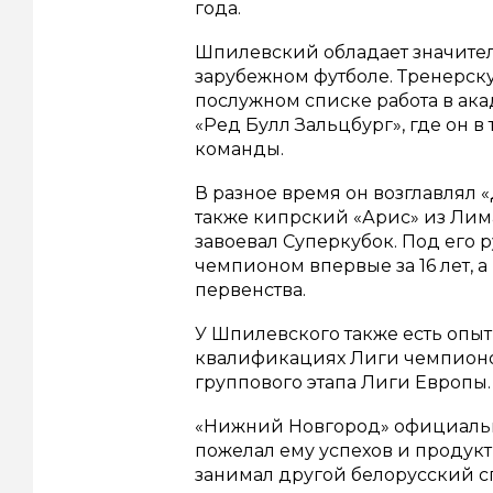
года.
Шпилевский обладает значитель
зарубежном футболе. Тренерску
послужном списке работа в ака
«Ред Булл Зальцбург», где он 
команды.
В разное время он возглавлял 
также кипрский «Арис» из Лима
завоевал Суперкубок. Под его 
чемпионом впервые за 16 лет, 
первенства.
У Шпилевского также есть опыт
квалификациях Лиги чемпионо
группового этапа Лиги Европы.
«Нижний Новгород» официально
пожелал ему успехов и продукт
занимал другой белорусский с