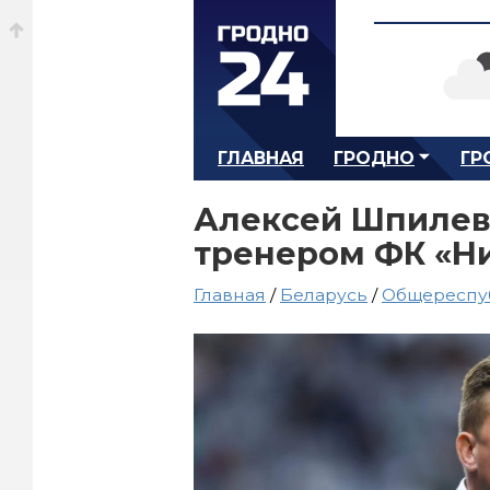
ГЛАВНАЯ
ГРОДНО
ГР
Алексей Шпилев
тренером ФК «Н
Главная
/
Беларусь
/
Общереспу