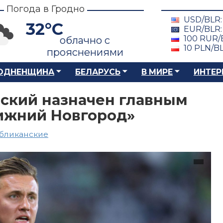
Погода в Гродно
USD/BLR
32°C
EUR/BLR
100 RUR/
облачно с
10 PLN/B
прояснениями
ОДНЕНЩИНА
БЕЛАРУСЬ
В МИРЕ
ИНТЕР
ский назначен главным
ижний Новгород»
бликанские