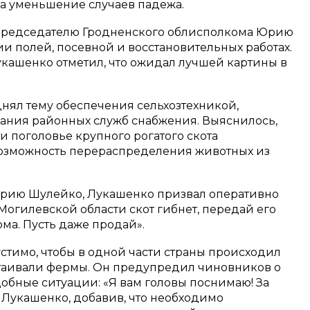
на уменьшение случаев падежа.
к председателю Гродненского облисполкома Юрию
ии полей, посевной и восстановительных работах.
укашенко отметил, что ожидал лучшей картины в
нял тему обеспечения сельхозтехникой,
ния районных служб снабжения. Выяснилось,
сти поголовье крупного рогатого скота
возможность перераспределения животных из
рию Шулейко, Лукашенко призвал оперативно
 Могилевской области скот гибнет, передай его
рма. Пусть даже продай».
стимо, чтобы в одной части страны происходил
остаивали фермы. Он предупредил чиновников о
добные ситуации: «Я вам головы поснимаю! За
л Лукашенко, добавив, что необходимо