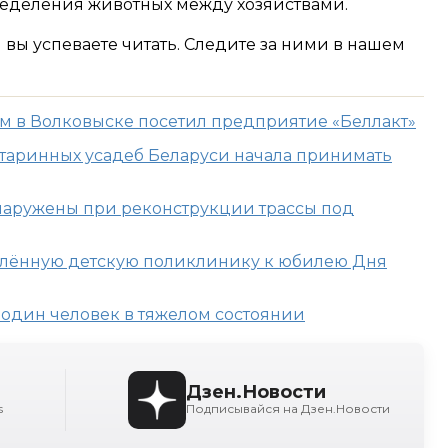
еделения животных между хозяйствами.
м вы успеваете читать. Следите за ними в нашем
м в Волковыске посетил предприятие «Беллакт»
таринных усадеб Беларуси начала принимать
наружены при реконструкции трассы под
влённую детскую поликлинику к юбилею Дня
 один человек в тяжелом состоянии
Дзен.Новости
s
Подписывайся на Дзен.Новости