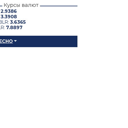
Курсы валют
:
2.9386
:
3.3908
BLR:
3.6365
LR:
7.8897
ЕСНО