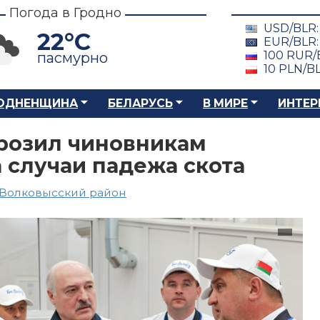
Погода в Гродно
USD/BLR
22°C
EUR/BLR
100 RUR/
пасмурно
10 PLN/B
ОДНЕНЩИНА
БЕЛАРУСЬ
В МИРЕ
ИНТЕР
розил чиновникам
 случаи падежа скота
Волковысский район