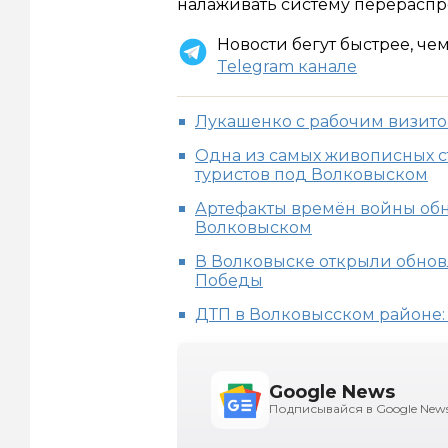
налаживать систему перераспр
Новости бегут быстрее, че
Telegram канале
Лукашенко с рабочим визито
Одна из самых живописных с
туристов под Волковыском
Артефакты времён войны об
Волковыском
В Волковыске открыли обно
Победы
ДТП в Волковысском районе:
Google News
Подписывайся в Google New