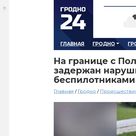
ГЛАВНАЯ
ГРОДНО
ГР
На границе с По
задержан наруш
беспилотниками
Главная
/
Гродно
/
Происшестви