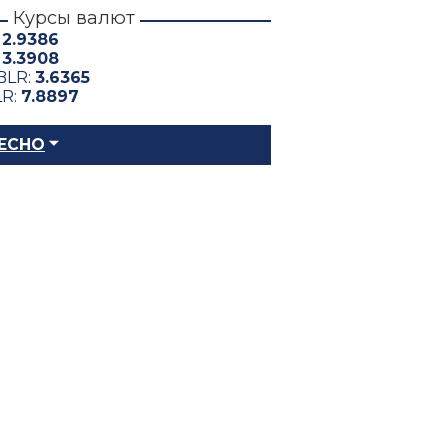
Курсы валют
:
2.9386
:
3.3908
BLR:
3.6365
LR:
7.8897
ЕСНО