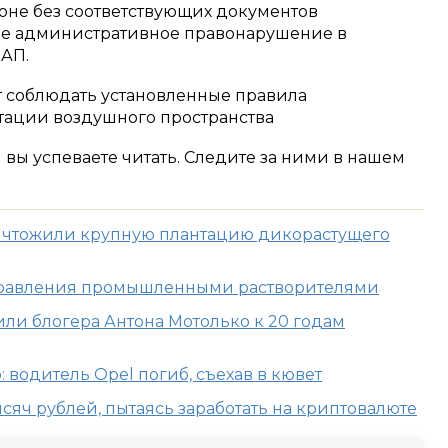
не без соответствующих документов
ое административное правонарушение в
оАП.
 соблюдать установленные правила
тации воздушного пространства
м вы успеваете читать. Следите за ними в нашем
ичтожили крупную плантацию дикорастущего
отравления промышленными растворителями
ли блогера Антона Мотолько к 20 годам
 водитель Opel погиб, съехав в кювет
сяч рублей, пытаясь заработать на криптовалюте