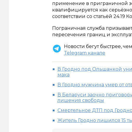
применение в приграничной зо
квалифицируется как серьёзн
соответствии со статьёй 24.19 К
Пограничная служба призывает
пересечения границ и эксплуа
Новости бегут быстрее, че
Telegram канале
В Гродно под Ольшанкой ун
мака
В Гродно мужчина умер от 
В Беларуси заочно приговори
лишения свободы
Смертельное ДТП под Гродно:
Житель Гродно лишился 15 ты