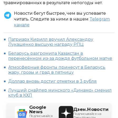
травмированных в результате непогоды нет.
Новости бегут быстрее, чем вы успеваете
читать. Следите за ними в нашем
Telegram
канале
Патриарх Кирилл вручил Александру
Лукашенко высшую награду РПЦ
Беларусь разгромила Казахстан в
перенесённом из-за дождя футбольном матче
Атмосферные фронты принесут в Беларусь
жару, грозы и град в пятницу
Доллар вновь достиг отметки в 3 рубля
Лучший снайпер минского «Динамо» сменил
клуб в КХЛ
Google
Дзен.Новости
News
Подписывайся на
Подписывайся
Дзен.Новости