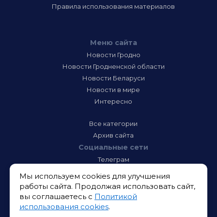
Правила использования материалов
Меню сайта
Новости Гродно
Новости Гродненской области
Новости Беларуси
Новости в мире
Интересно
Все категории
Архив сайта
Социальные сети
Телеграм
Фэйсбук
Мы используем cookies для улучшения
Инстаграм
работы сайта. Продолжая использовать сайт,
Тик-Ток
вы соглашаетесь с
Политикой
Одноклассники
использования cookies
.
ВК