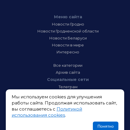
Меню сайта
Новости Гродно
Новости Гродненской области
Новости Беларуси
Новости в мире
Интересно
Все категории
Архив сайта
Социальные сети
Телеграм
Фэйсбук
Мы используем cookies для улучшения
Инстаграм
работы сайта. Продолжая использовать сайт,
Тик-Ток
вы соглашаетесь с
Политикой
Одноклассники
использования cookies
.
ВК
Икс
Понятно
Ютюб