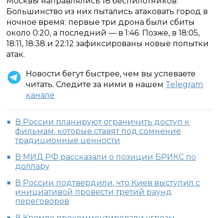
Москвы направлялись 18 беспилотников.
Большинство из них пытались атаковать город в
ночное время: первые три дрона были сбиты
около 0:20, а последний — в 1:46. Позже, в 18:05,
18:11, 18:38 и 22:12 зафиксированы новые попытки
атак.
Новости бегут быстрее, чем вы успеваете
читать. Следите за ними в нашем
Telegram
канале
В России планируют ограничить доступ к
фильмам, которые ставят под сомнение
традиционные ценности
В МИД РФ рассказали о позиции БРИКС по
доллару
В России подтвердили, что Киев выступил с
инициативой провести третий раунд
переговоров
В Кремле прокомментировали угрозы