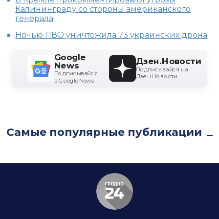
Калининграду со стороны американского
генерала
Ночью ПВО уничтожила 73 украинских дрона
Google
Дзен.Новости
News
Подписывайся на
Подписывайся
Дзен.Новости
в Google News
Самые популярные публикации