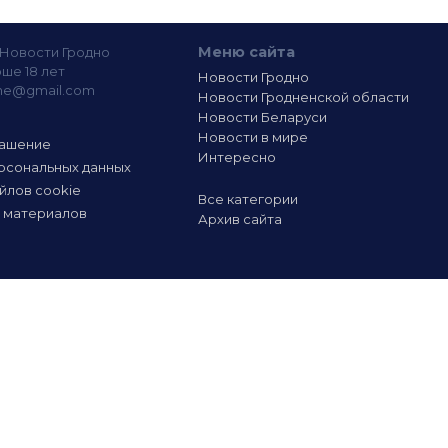
Меню сайта
— Новости Гродно
ше 18 лет
Новости Гродно
ine@gmail.com
Новости Гродненской области
Новости Беларуси
Новости в мире
лашение
Интересно
рсональных данных
йлов cookie
Все категории
 материалов
Архив сайта