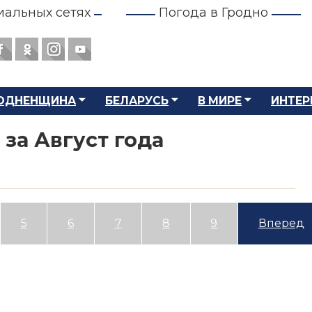
иальных сетях
Погода в Гродно
ОДНЕНЩИНА
БЕЛАРУСЬ
В МИРЕ
ИНТЕР
 за Август года
5
6
7
8
9
Вперед