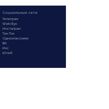
Социальные сети
Телеграм
Фэйсбук
Инстаграм
Тик-Ток
Одноклассники
ВК
Икс
Ютюб