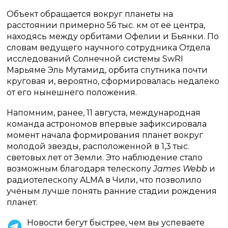
Объект обращается вокруг планеты на
расстоянии примерно 56 тыс. км от её центра,
находясь между орбитами Офелии и Бьянки. По
словам ведущего научного сотрудника Отдела
исследований Солнечной системы SwRI
Марьяме Эль Мутамид, орбита спутника почти
круговая и, вероятно, сформировалась недалеко
от его нынешнего положения.
Напомним, ранее, 11 августа, международная
команда астрономов впервые зафиксировала
момент начала формирования планет вокруг
молодой звезды, расположенной в 1,3 тыс.
световых лет от Земли. Это наблюдение стало
возможным благодаря телескопу
James Webb
и
радиотелескопу ALMA в Чили, что позволило
учёным лучше понять ранние стадии рождения
планет.
Новости бегут быстрее, чем вы успеваете