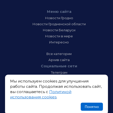
Меню сайта
Новости Гродно
Новости Гродненской области
Новости Беларуси
Новости в мире
Интересно
Все категории
Архив сайта
Социальные сети
Телеграм
Фэйсбук
Мы используем cookies для улучшения
Инстаграм
работы сайта. Продолжая использовать сайт,
Тик-Ток
вы соглашаетесь с
Политикой
Одноклассники
использования cookies
.
ВК
Икс
Понятно
Ютюб