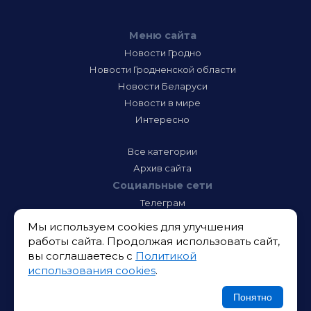
Меню сайта
Новости Гродно
Новости Гродненской области
Новости Беларуси
Новости в мире
Интересно
Все категории
Архив сайта
Социальные сети
Телеграм
Фэйсбук
Мы используем cookies для улучшения
Инстаграм
работы сайта. Продолжая использовать сайт,
Тик-Ток
вы соглашаетесь с
Политикой
Одноклассники
использования cookies
.
ВК
Икс
Понятно
Ютюб