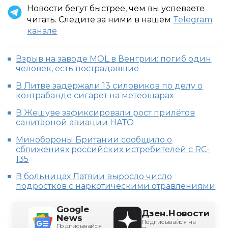
Новости бегут быстрее, чем вы успеваете
читать. Следите за ними в нашем
Telegram
канале
Взрыв на заводе MOL в Венгрии: погиб один
человек, есть пострадавшие
В Литве задержали 13 силовиков по делу о
контрабанде сигарет на метеошарах
В Жешуве зафиксировали рост прилётов
санитарной авиации НАТО
Минобороны Британии сообщило о
сближениях российских истребителей с RC-
135
В больницах Латвии выросло число
подростков с наркотическими отравлениями
Google
Дзен.Новости
News
Подписывайся на
Подписывайся