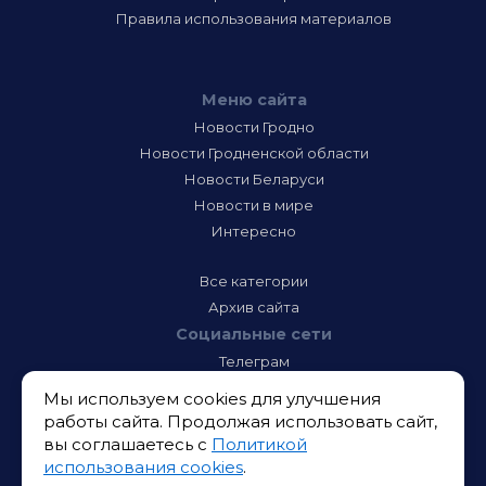
Правила использования материалов
Меню сайта
Новости Гродно
Новости Гродненской области
Новости Беларуси
Новости в мире
Интересно
Все категории
Архив сайта
Социальные сети
Телеграм
Фэйсбук
Мы используем cookies для улучшения
Инстаграм
работы сайта. Продолжая использовать сайт,
Тик-Ток
вы соглашаетесь с
Политикой
Одноклассники
использования cookies
.
ВК