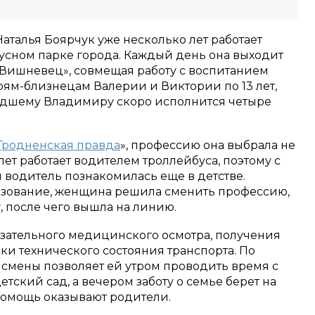
аталья Боярчук уже несколько лет работает
бусном парке города. Каждый день она выходит
Вишневец», совмещая работу с воспитанием
рям-близнецам Валерии и Виктории по 13 лет,
адшему Владимиру скоро исполнится четыре
Гродненская правда
», профессию она выбрала не
 лет работает водителем троллейбуса, поэтому с
 водитель познакомилась еще в детстве.
азование, женщина решила сменить профессию,
 после чего вышла на линию.
язательного медицинского осмотра, получения
и технического состояния транспорта. По
 смены позволяет ей утром проводить время с
етский сад, а вечером заботу о семье берет на
помощь оказывают родители.