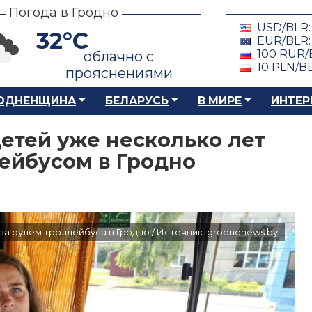
Погода в Гродно
USD/BLR
32°C
EUR/BLR
100 RUR/
облачно с
10 PLN/B
прояснениями
ОДНЕНЩИНА
БЕЛАРУСЬ
В МИРЕ
ИНТЕР
етей уже несколько лет
ейбусом в Гродно
за рулем троллейбуса в Гродно / Источник: grodnonews.by