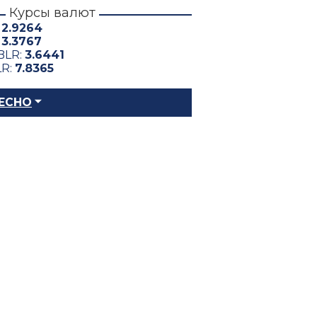
Курсы валют
:
2.9264
:
3.3767
BLR:
3.6441
LR:
7.8365
ЕСНО