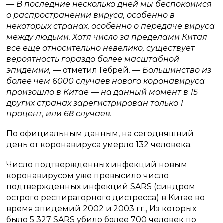
— В последние несколько дней мы беспокоимся
о распространении вируса, особенно в
некоторых странах, особенно о передаче вируса
между людьми. Хотя число за пределами Китая
все еще относительно невелико, существует
вероятность гораздо более масштабной
эпидемии,
— отметил Гебрей
. — Большинство из
более чем 6000 случаев нового коронавируса
произошло в Китае — на данный момент в 15
других странах зарегистрирован только 1
процент, или 68 случаев.
По официальным данным, на сегодняшний
день от коронавируса умерло 132 человека.
Число подтвержденных инфекций новым
коронавирусом уже превысило число
подтвержденных инфекций SARS (синдром
острого респираторного дистресса) в Китае во
время эпидемий 2002 и 2003 гг., Из которых
было 5 327 SARS убило более 700 человек по