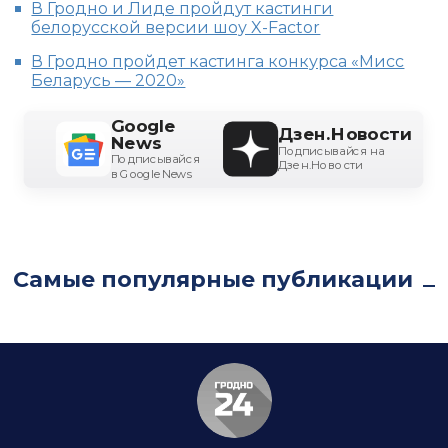
В Гродно и Лиде пройдут кастинги
белорусской версии шоу X-Factor
В Гродно пройдет кастинга конкурса «Мисс
Беларусь — 2020»
Google
Дзен.Новости
News
Подписывайся на
Подписывайся
Дзен.Новости
в Google News
Самые популярные публикации